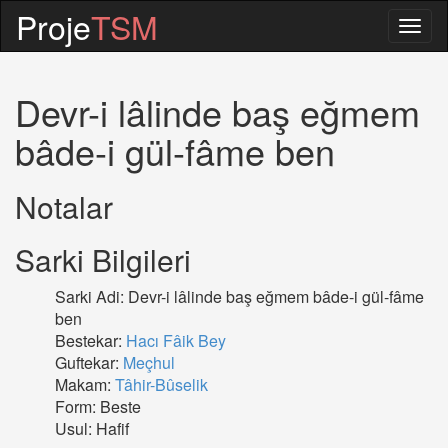
Proje
TSM
Togg
navig
Devr-i lâlinde baş eğmem
bâde-i gül-fâme ben
Notalar
Sarki Bilgileri
Sarki Adi: Devr-i lâlinde baş eğmem bâde-i gül-fâme
ben
Bestekar:
Hacı Fâik Bey
Guftekar:
Meçhul
Makam:
Tâhir-Bûselik
Form: Beste
Usul: Hafif