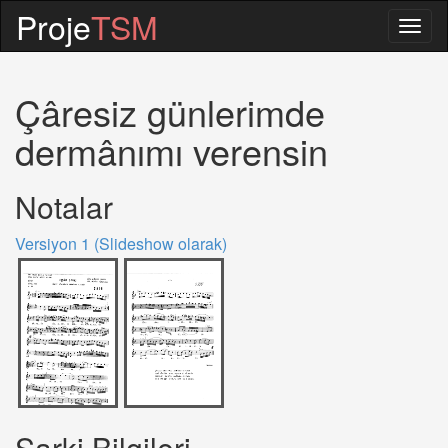
Proje
TSM
Togg
navig
Çâresiz günlerimde
dermânımı verensin
Notalar
Versiyon 1 (Slideshow olarak)
Sarki Bilgileri