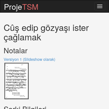
Proje
TSM
Togg
navig
Cûş edip gözyaşı ister
çağlamak
Notalar
Versiyon 1 (Slideshow olarak)
Sarki Bilgileri