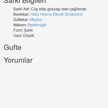
Sarki Adi: Cûş edip gözyaşı ister çağlamak
Bestekar:
Hâfız Hüsnü Efendi (Enderûnî)
Guftekar:
Meçhul
Makam:
Bestenigâr
Form: Şarkı
Usul: Düyek
Gufte
Yorumlar