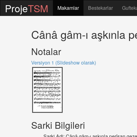
Proje
TSM
Makamlar
Bestekarlar
Guftek
Cânâ gâm-ı aşkınla p
Notalar
Versiyon 1 (Slideshow olarak)
Sarki Bilgileri
Sarki Adi: Cânâ gâm-ı aşkınla perîşan gez