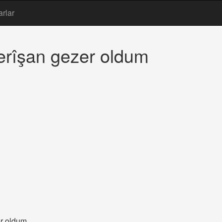
arlar
erîşan gezer oldum
er oldum