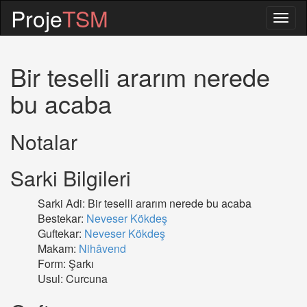
Proje
TSM
Togg
navig
Bir teselli ararım nerede
bu acaba
Notalar
Sarki Bilgileri
Sarki Adi: Bir teselli ararım nerede bu acaba
Bestekar:
Neveser Kökdeş
Guftekar:
Neveser Kökdeş
Makam:
Nihâvend
Form: Şarkı
Usul: Curcuna