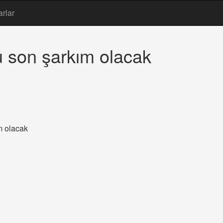
arlar
u son şarkım olacak
m olacak