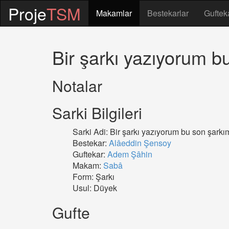
Proje
TSM
Makamlar
Bestekarlar
Guftek
Bir şarkı yazıyorum b
Notalar
Sarki Bilgileri
Sarki Adi: Bir şarkı yazıyorum bu son şarkı
Bestekar:
Alâeddin Şensoy
Guftekar:
Adem Şâhin
Makam:
Sabâ
Form: Şarkı
Usul: Düyek
Gufte