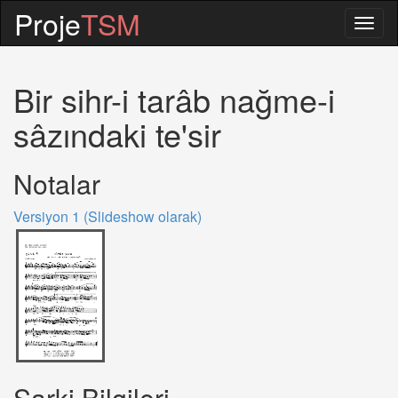
Proje
TSM
Togg
navig
Bir sihr-i tarâb nağme-i
sâzındaki te'sir
Notalar
Versiyon 1 (Slideshow olarak)
Sarki Bilgileri