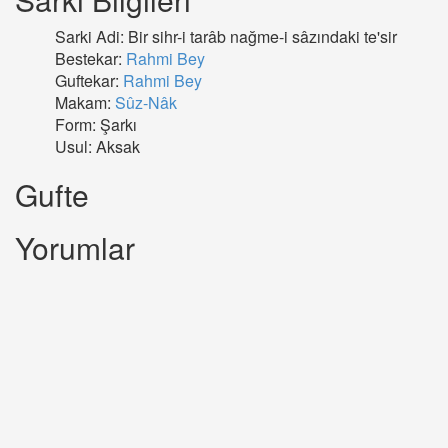
Sarki Adi: Bir sihr-i tarâb nağme-i sâzındaki te'sir
Bestekar:
Rahmi Bey
Guftekar:
Rahmi Bey
Makam:
Sûz-Nâk
Form: Şarkı
Usul: Aksak
Gufte
Yorumlar