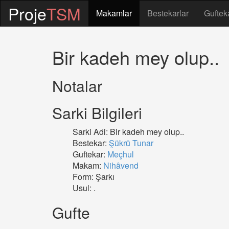
Proje
TSM
Makamlar
Bestekarlar
Guftek
Bir kadeh mey olup..
Notalar
Sarki Bilgileri
Sarki Adi: Bir kadeh mey olup..
Bestekar:
Şükrü Tunar
Guftekar:
Meçhul
Makam:
Nihâvend
Form: Şarkı
Usul: .
Gufte