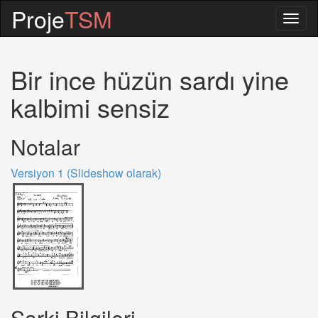
Proje
TSM
Togg
navig
Bir ince hüzün sardı yine
kalbimi sensiz
Notalar
Versiyon 1 (Slideshow olarak)
Sarki Bilgileri