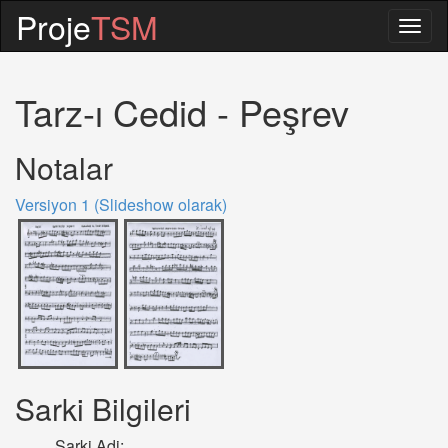
Proje
TSM
Togg
navig
Tarz-ı Cedid - Peşrev
Notalar
Versiyon 1 (Slideshow olarak)
Sarki Bilgileri
Sarki Adi: