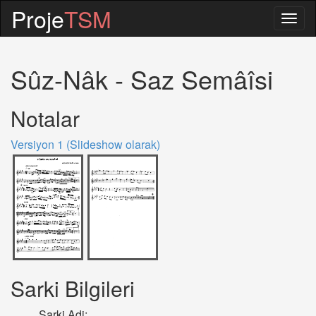
Proje
TSM
Togg
navig
Sûz-Nâk - Saz Semâîsi
Notalar
Versiyon 1 (Slideshow olarak)
Sarki Bilgileri
Sarki Adi: