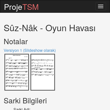
Proje
TSM
Togg
navig
Sûz-Nâk - Oyun Havası
Notalar
Versiyon 1 (Slideshow olarak)
Sarki Bilgileri
Sarki Adi: