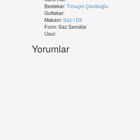
Bestekar:
Timuçin Çevikoğlu
Guftekar:
Makam:
Sûz-i Dil
Form: Saz Semâîsi
Usul:
Yorumlar