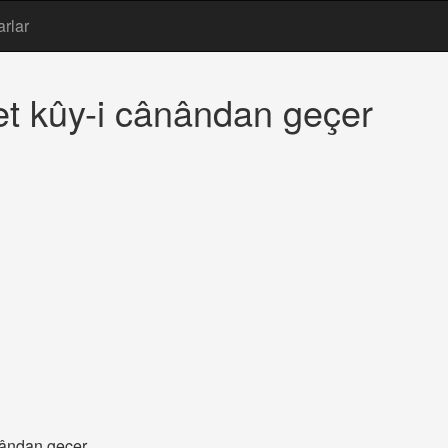
arlar
ret kûy-i cânândan geçer
ânândan geçer