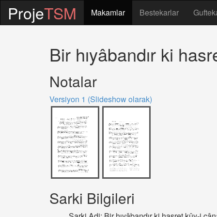
Proje
TSM
Makamlar
Bestekarlar
Guftek
Bir hıyâbandır ki has
Notalar
Versiyon 1 (Slideshow olarak)
Sarki Bilgileri
Sarki Adi: Bir hıyâbandır ki hasret kûy-i c