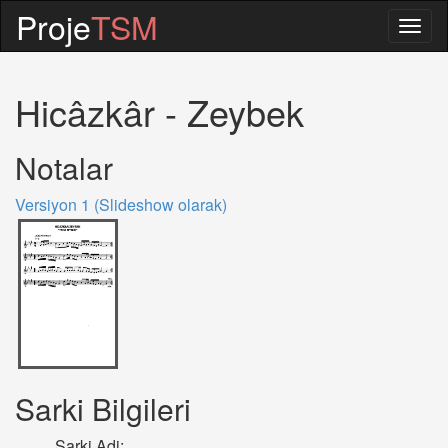
Proje
TSM
Togg
navig
Hicâzkâr - Zeybek
Notalar
Versiyon 1 (Slideshow olarak)
Sarki Bilgileri
Sarki Adi: