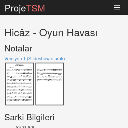
Proje
TSM
Togg
navig
Hicâz - Oyun Havası
Notalar
Versiyon 1 (Slideshow olarak)
Sarki Bilgileri
Sarki Adi: