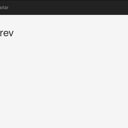
arlar
rev