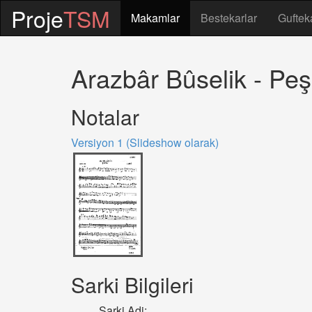
Proje
TSM
Makamlar
Bestekarlar
Guftek
Arazbâr Bûselik - Peş
Notalar
Versiyon 1 (Slideshow olarak)
Sarki Bilgileri
Sarki Adi: