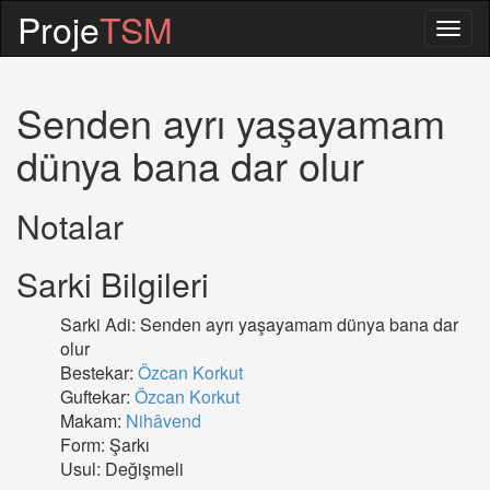
Proje
TSM
Togg
navig
Senden ayrı yaşayamam
dünya bana dar olur
Notalar
Sarki Bilgileri
Sarki Adi: Senden ayrı yaşayamam dünya bana dar
olur
Bestekar:
Özcan Korkut
Guftekar:
Özcan Korkut
Makam:
Nihâvend
Form: Şarkı
Usul: Değişmeli