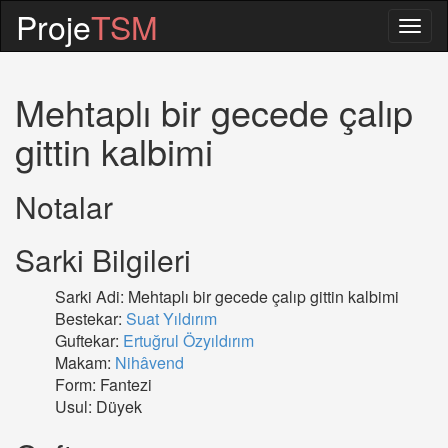
Proje
TSM
Togg
navig
Mehtaplı bir gecede çalıp
gittin kalbimi
Notalar
Sarki Bilgileri
Sarki Adi: Mehtaplı bir gecede çalıp gittin kalbimi
Bestekar:
Suat Yıldırım
Guftekar:
Ertuğrul Özyıldırım
Makam:
Nihâvend
Form: Fantezi
Usul: Düyek