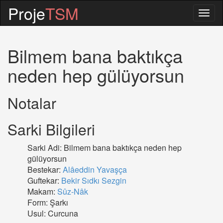
Proje
TSM
Togg
navig
Bilmem bana baktıkça
neden hep gülüyorsun
Notalar
Sarki Bilgileri
Sarki Adi: Bilmem bana baktıkça neden hep
gülüyorsun
Bestekar:
Alâeddin Yavaşça
Guftekar:
Bekir Sıdkı Sezgin
Makam:
Sûz-Nâk
Form: Şarkı
Usul: Curcuna