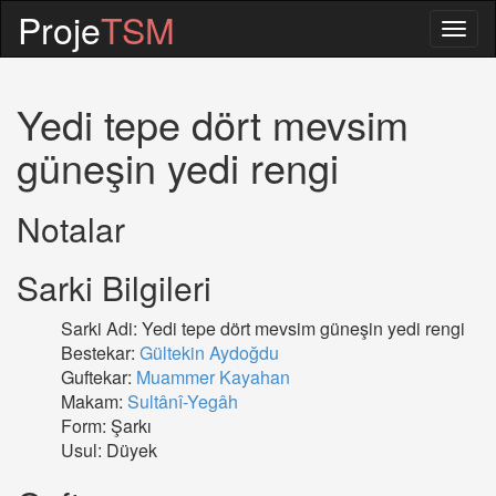
Proje
TSM
Togg
navig
Yedi tepe dört mevsim
güneşin yedi rengi
Notalar
Sarki Bilgileri
Sarki Adi: Yedi tepe dört mevsim güneşin yedi rengi
Bestekar:
Gültekin Aydoğdu
Guftekar:
Muammer Kayahan
Makam:
Sultânî-Yegâh
Form: Şarkı
Usul: Düyek