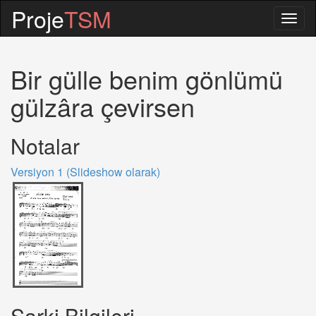
Proje
TSM
Togg
navig
Bir gülle benim gönlümü
gülzâra çevirsen
Notalar
Versiyon 1 (Slideshow olarak)
Sarki Bilgileri