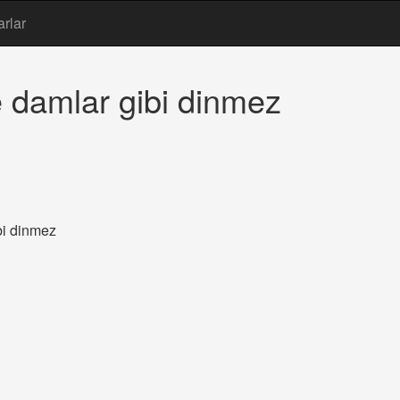
arlar
e damlar gibi dinmez
bi dinmez