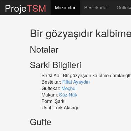
Proje
TSM
Makamlar
Bestekarlar
Guftek
Bir gözyaşıdır kalbim
Notalar
Sarki Bilgileri
Sarki Adi: Bir gözyaşıdır kalbime damlar gi
Bestekar:
Rifat Ayaydın
Guftekar:
Meçhul
Makam:
Sûz-Nâk
Form: Şarkı
Usul: Türk Aksağı
Gufte