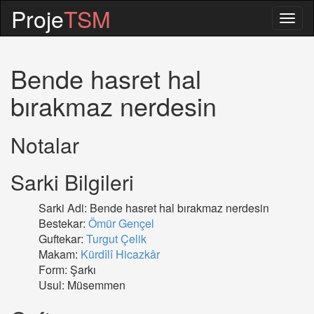
Proje
TSM
Togg
navig
Bende hasret hal
bırakmaz nerdesin
Notalar
Sarki Bilgileri
Sarki Adi: Bende hasret hal bırakmaz nerdesin
Bestekar:
Ömür Gençel
Guftekar:
Turgut Çelik
Makam:
Kürdîlî Hicazkâr
Form: Şarkı
Usul: Müsemmen