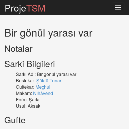
Proje
TSM
Togg
navig
Bir gönül yarası var
Notalar
Sarki Bilgileri
Sarki Adi: Bir gönül yarası var
Bestekar:
Şükrü Tunar
Guftekar:
Meçhul
Makam:
Nihâvend
Form: Şarkı
Usul: Aksak
Gufte