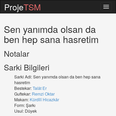
Proje
TSM
Togg
navig
Sen yanımda olsan da
ben hep sana hasretim
Notalar
Sarki Bilgileri
Sarki Adi: Sen yanımda olsan da ben hep sana
hasretim
Bestekar:
Talât Er
Guftekar:
Remzi Oktar
Makam:
Kürdîlî Hicazkâr
Form: Şarkı
Usul: Düyek