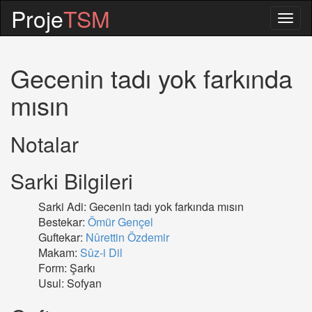
Proje
TSM
Togg
navig
Gecenin tadı yok farkında
mısın
Notalar
Sarki Bilgileri
Sarki Adi: Gecenin tadı yok farkında mısın
Bestekar:
Ömür Gençel
Guftekar:
Nûrettin Özdemir
Makam:
Sûz-i Dil
Form: Şarkı
Usul: Sofyan