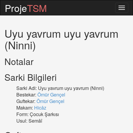
Proje
TSM
Togg
navig
Uyu yavrum uyu yavrum
(Ninni)
Notalar
Sarki Bilgileri
Sarki Adi: Uyu yavrum uyu yavrum (Ninni)
Bestekar:
Ömür Gençel
Guftekar:
Ömür Gençel
Makam:
Hicâz
Form: Çocuk Şarkısı
Usul: Semâî