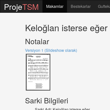
Proje
TSM
Makamlar
Bestekarlar
Guftek
Keloğlan isterse eğer
Notalar
Versiyon 1 (Slideshow olarak)
Sarki Bilgileri
Sarki Adi: Keloğlan isterse eğer