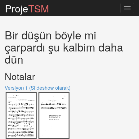
Proje
TSM
Togg
navig
Bir düşün böyle mi
çarpardı şu kalbim daha
dün
Notalar
Versiyon 1 (Slideshow olarak)