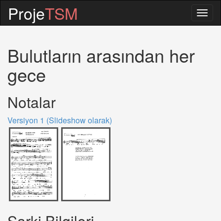
Proje
TSM
Togg
navig
Bulutların arasından her
gece
Notalar
Versiyon 1 (Slideshow olarak)
Sarki Bilgileri