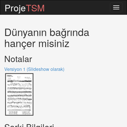
Proje
TSM
Togg
navig
Dünyanın bağrında
hançer misiniz
Notalar
Versiyon 1 (Slideshow olarak)
Sarki Bilgileri