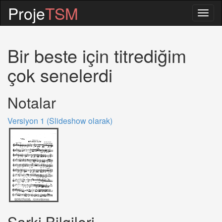
Proje
TSM
Togg
navig
Bir beste için titrediğim
çok senelerdi
Notalar
Versiyon 1 (Slideshow olarak)
Sarki Bilgileri