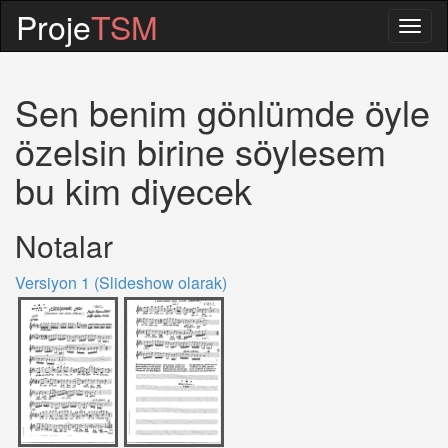
Proje
TSM
Togg
navig
Sen benim gönlümde öyle
özelsin birine söylesem
bu kim diyecek
Notalar
Versiyon 1 (Slideshow olarak)