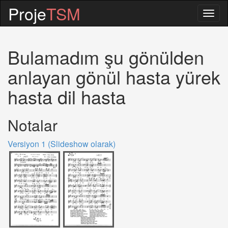
Proje
TSM
Togg
navig
Bulamadım şu gönülden
anlayan gönül hasta yürek
hasta dil hasta
Notalar
Versiyon 1 (Slideshow olarak)