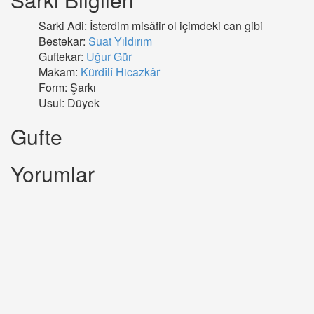
Sarki Adi: İsterdim misâfir ol içimdeki can gibi
Bestekar:
Suat Yıldırım
Guftekar:
Uğur Gür
Makam:
Kürdîlî Hicazkâr
Form: Şarkı
Usul: Düyek
Gufte
Yorumlar