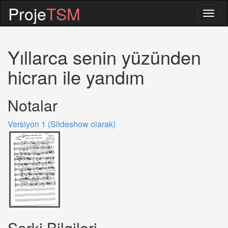
Proje
TSM
Togg
navig
Yıllarca senin yüzünden
hicran ile yandım
Notalar
Versiyon 1 (Slideshow olarak)
Sarki Bilgileri