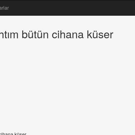
arlar
tım bütün cihana küser
cihana küser