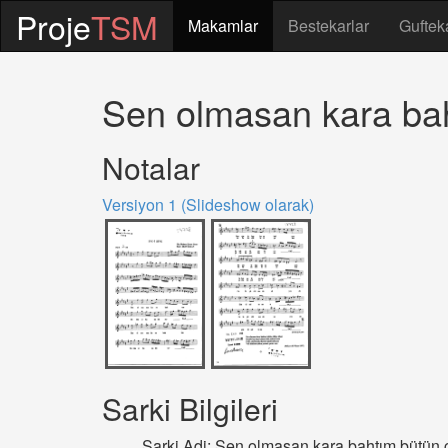
Proje
TSM
Makamlar
Bestekarlar
Guftek
Sen olmasan kara bah
Notalar
Versiyon 1 (Slideshow olarak)
Sarki Bilgileri
Sarki Adi: Sen olmasan kara bahtım bütün 