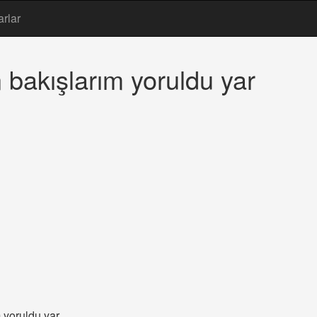
arlar
 bakışlarım yoruldu yar
m yoruldu yar