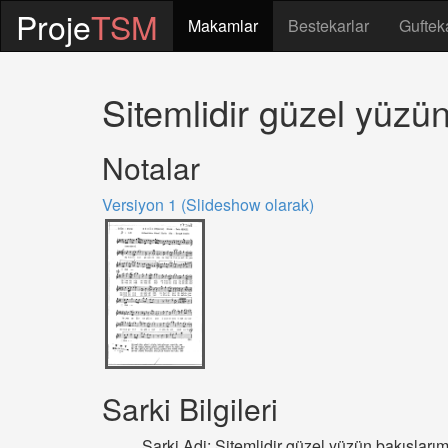
Proje
TSM
Makamlar
Bestekarlar
Guftek
Sitemlidir güzel yüzün
Notalar
Versiyon 1 (Slideshow olarak)
Sarki Bilgileri
Sarki Adi: Sitemlidir güzel yüzün bakışları