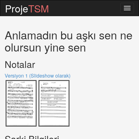
Proje
TSM
Togg
navig
Anlamadın bu aşkı sen ne
olursun yine sen
Notalar
Versiyon 1 (Slideshow olarak)
Sarki Bilgileri