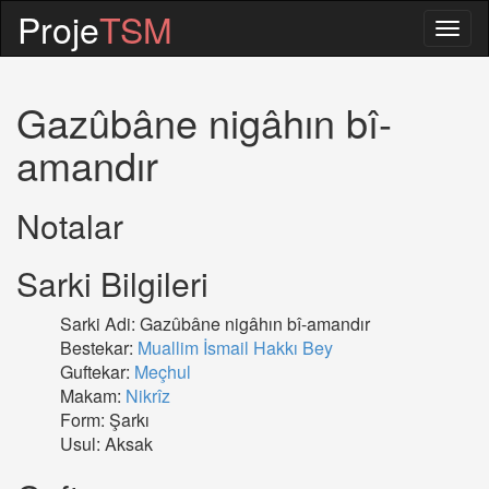
Proje
TSM
Togg
navig
Gazûbâne nigâhın bî-
amandır
Notalar
Sarki Bilgileri
Sarki Adi: Gazûbâne nigâhın bî-amandır
Bestekar:
Muallim İsmail Hakkı Bey
Guftekar:
Meçhul
Makam:
Nikrîz
Form: Şarkı
Usul: Aksak