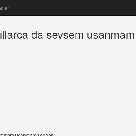
arlar
 yıllarca da sevsem usanma
da sevsem usanmam senden