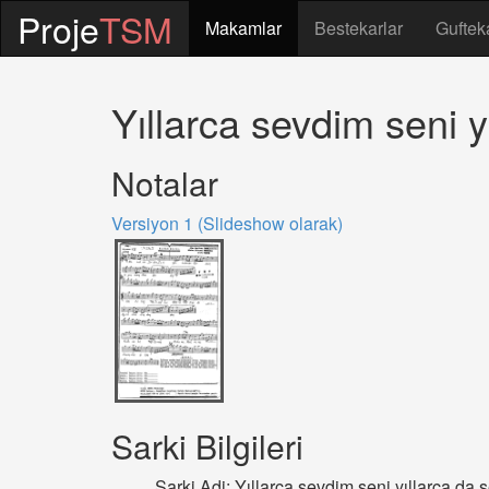
Proje
TSM
Makamlar
Bestekarlar
Guftek
Yıllarca sevdim seni
Notalar
Versiyon 1 (Slideshow olarak)
Sarki Bilgileri
Sarki Adi: Yıllarca sevdim seni yıllarca 