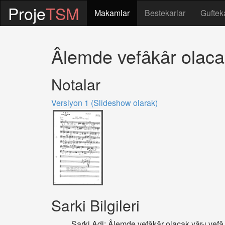
Proje
TSM
Makamlar
Bestekarlar
Guftek
Âlemde vefâkâr olacak
Notalar
Versiyon 1 (Slideshow olarak)
Sarki Bilgileri
Sarki Adi: Âlemde vefâkâr olacak yâr-ı vefâ