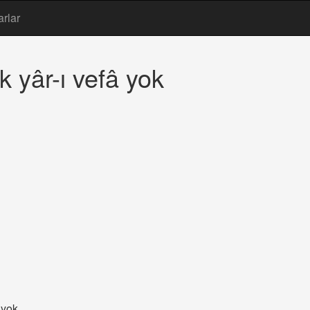
arlar
 yâr-ı vefâ yok
 yok