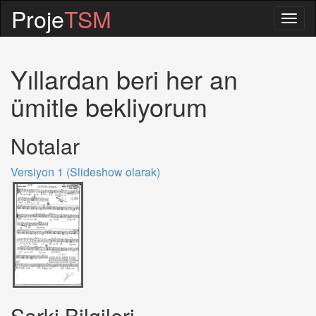
Proje
TSM
Togg
navig
Yıllardan beri her an
ümitle bekliyorum
Notalar
Versiyon 1 (Slideshow olarak)
Sarki Bilgileri