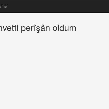
arlar
vetti perîşân oldum