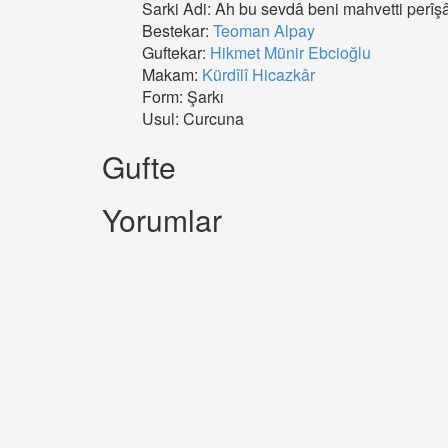
Sarki Adi: Ah bu sevdâ beni mahvetti perî
Bestekar:
Teoman Alpay
Guftekar:
Hikmet Münir Ebcioğlu
Makam:
Kürdîlî Hicazkâr
Form: Şarkı
Usul: Curcuna
Gufte
Yorumlar