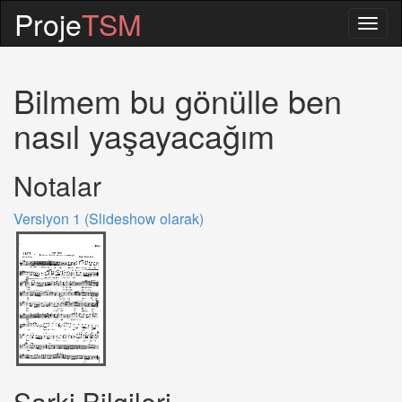
Proje
TSM
Togg
navig
Bilmem bu gönülle ben
nasıl yaşayacağım
Notalar
Versiyon 1 (Slideshow olarak)
Sarki Bilgileri