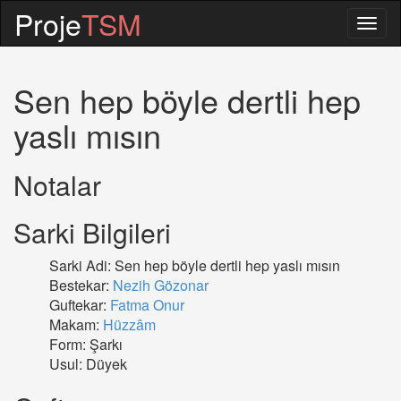
Proje
TSM
Togg
navig
Sen hep böyle dertli hep
yaslı mısın
Notalar
Sarki Bilgileri
Sarki Adi: Sen hep böyle dertli hep yaslı mısın
Bestekar:
Nezih Gözonar
Guftekar:
Fatma Onur
Makam:
Hüzzâm
Form: Şarkı
Usul: Düyek