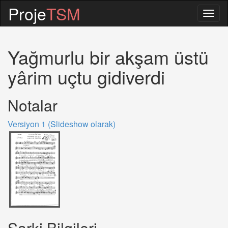
Proje
TSM
Togg
navig
Yağmurlu bir akşam üstü
yârim uçtu gidiverdi
Notalar
Versiyon 1 (Slideshow olarak)
Sarki Bilgileri