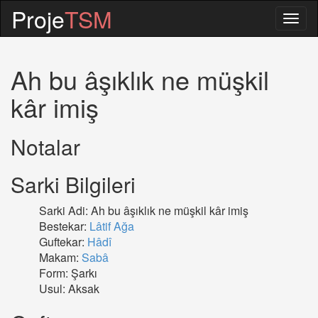
Proje
TSM
Togg
navig
Ah bu âşıklık ne müşkil
kâr imiş
Notalar
Sarki Bilgileri
Sarki Adi: Ah bu âşıklık ne müşkil kâr imiş
Bestekar:
Lâtif Ağa
Guftekar:
Hâdî
Makam:
Sabâ
Form: Şarkı
Usul: Aksak