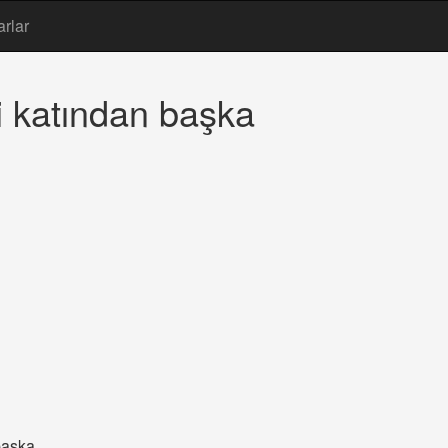
arlar
i katından başka
başka