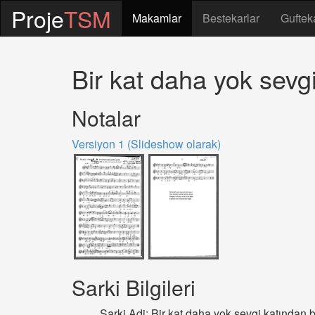
Proje
TSM
Makamlar
Bestekarlar
Guftek
Bir kat daha yok sevg
Notalar
Versiyon 1 (Slideshow olarak)
Sarki Bilgileri
Sarki Adi: Bir kat daha yok sevgi katından 